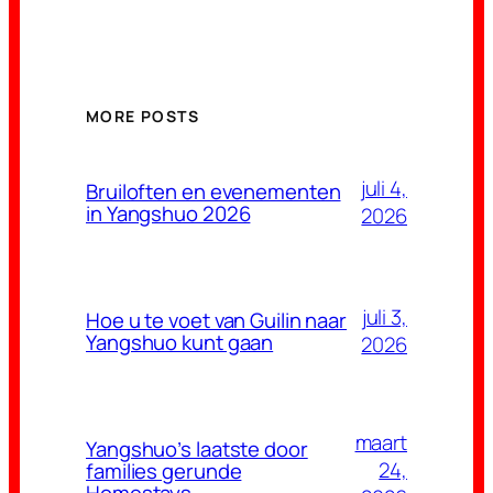
MORE POSTS
juli 4,
Bruiloften en evenementen
in Yangshuo 2026
2026
juli 3,
Hoe u te voet van Guilin naar
Yangshuo kunt gaan
2026
maart
Yangshuo’s laatste door
24,
families gerunde
Homestays