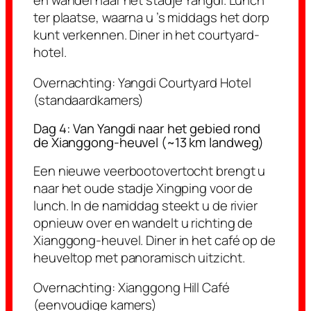
en wandel naar het stadje Yangdi. Lunch
ter plaatse, waarna u ’s middags het dorp
kunt verkennen. Diner in het courtyard-
hotel.
Overnachting:
Yangdi Courtyard Hotel
(standaardkamers)
Dag 4: Van Yangdi naar het gebied rond
de Xianggong-heuvel (~13 km landweg)
Een nieuwe veerbootovertocht brengt u
naar het oude stadje Xingping voor de
lunch. In de namiddag steekt u de rivier
opnieuw over en wandelt u richting de
Xianggong-heuvel. Diner in het café op de
heuveltop met panoramisch uitzicht.
Overnachting:
Xianggong Hill Café
(eenvoudige kamers)