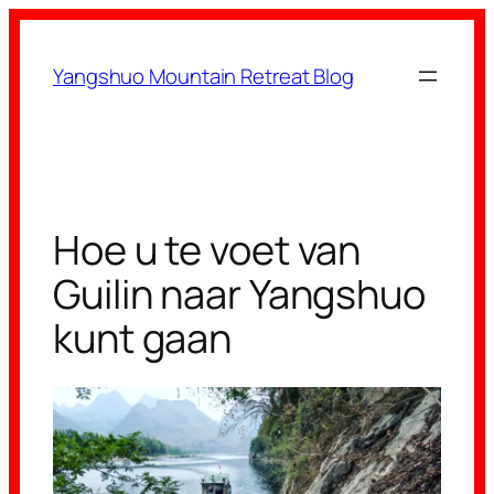
Ga
naar
Yangshuo Mountain Retreat Blog
de
inhoud
Hoe u te voet van
Guilin naar Yangshuo
kunt gaan