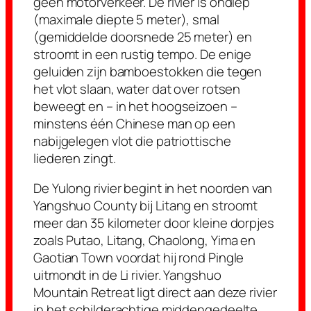
geen motorverkeer. De rivier is ondiep
(maximale diepte 5 meter), smal
(gemiddelde doorsnede 25 meter) en
stroomt in een rustig tempo. De enige
geluiden zijn bamboestokken die tegen
het vlot slaan, water dat over rotsen
beweegt en – in het hoogseizoen –
minstens één Chinese man op een
nabijgelegen vlot die patriottische
liederen zingt.
De Yulong rivier begint in het noorden van
Yangshuo County bij Litang en stroomt
meer dan 35 kilometer door kleine dorpjes
zoals Putao, Litang, Chaolong, Yima en
Gaotian Town voordat hij rond Pingle
uitmondt in de Li rivier. Yangshuo
Mountain Retreat ligt direct aan deze rivier
in het schilderachtige middengedeelte,