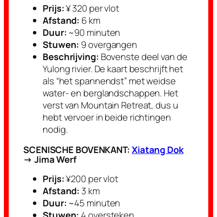
Prijs:
¥ 320 per vlot
Afstand:
6 km
Duur:
~90 minuten
Stuwen:
9 overgangen
Beschrijving:
Bovenste deel van de
Yulong rivier. De kaart beschrijft het
als “het spannendst” met weidse
water- en berglandschappen. Het
verst van Mountain Retreat, dus u
hebt vervoer in beide richtingen
nodig.
SCENISCHE BOVENKANT:
Xiatang Dok
→ Jima
Werf
Prijs:
¥200 per vlot
Afstand:
3 km
Duur:
~45 minuten
Stuwen:
4 oversteken