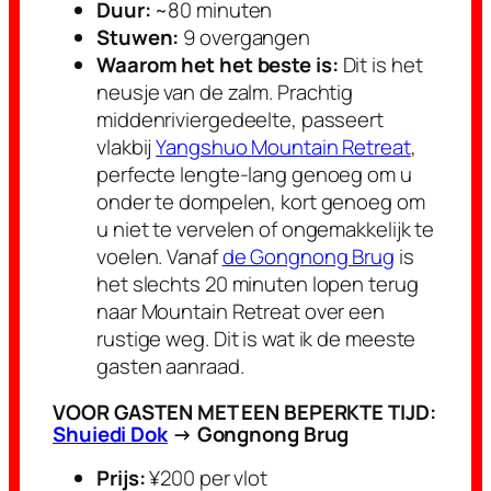
Duur:
~80 minuten
Stuwen:
9 overgangen
Waarom het het beste is:
Dit is het
neusje van de zalm. Prachtig
middenriviergedeelte, passeert
vlakbij
Yangshuo Mountain Retreat
,
perfecte lengte-lang genoeg om u
onder te dompelen, kort genoeg om
u niet te vervelen of ongemakkelijk te
voelen. Vanaf
de Gongnong Brug
is
het slechts 20 minuten lopen terug
naar Mountain Retreat over een
rustige weg. Dit is wat ik de meeste
gasten aanraad.
VOOR GASTEN MET EEN BEPERKTE TIJD:
Shuiedi Dok
→ Gongnong Brug
Prijs:
¥200 per vlot