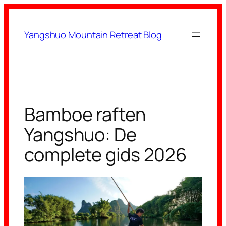
Ga
naar
Yangshuo Mountain Retreat Blog
de
inhoud
Bamboe raften
Yangshuo: De
complete gids 2026