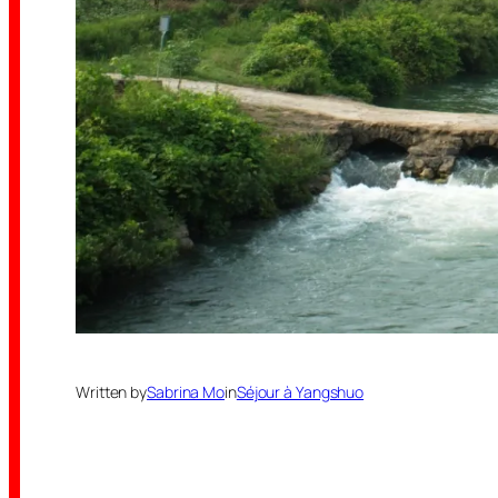
Written by
Sabrina Mo
in
Séjour à Yangshuo