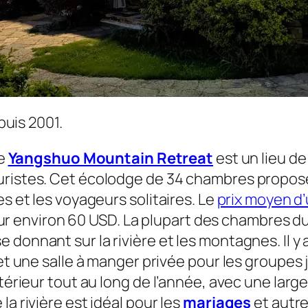
epuis 2001.
le
Yangshuo Mountain Retreat
est un lieu de
touristes. Cet écolodge de 34 chambres propo
es et les voyageurs solitaires. Le
prix moyen d
r environ 60 USD. La plupart des chambres d
 donnant sur la rivière et les montagnes. Il y
, et une salle à manger privée pour les groupe
xtérieur tout au long de l’année, avec une larg
la rivière est idéal pour les
mariages
et autr