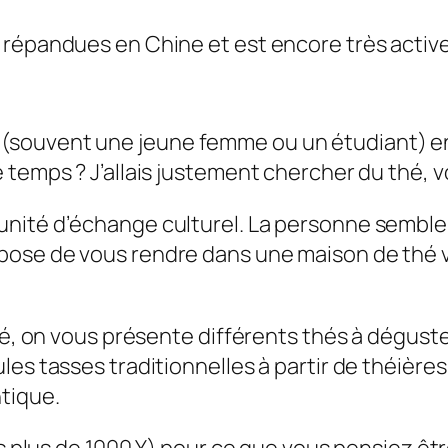
s répandues en Chine et est encore très activ
souvent une jeune femme ou un étudiant) en p
 temps ? J’allais justement chercher du thé, v
tunité d’échange culturel. La personne sembl
pose de vous rendre dans une maison de thé v
thé, on vous présente différents thés à déguste
les tasses traditionnelles à partir de théière
tique.
ois plus de 1000 ¥) pour ce que vous pensiez ê