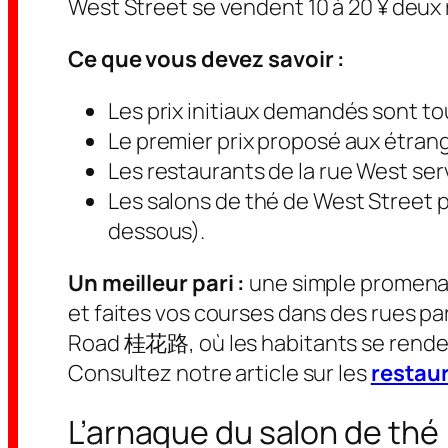
West Street se vendent 10 à 20 ¥ deux r
Ce que vous devez savoir :
Les prix initiaux demandés sont t
Le premier prix proposé aux étrang
Les restaurants de la rue West ser
Les salons de thé de West Street p
dessous).
Un
meilleur pari :
une simple promenad
et faites vos courses dans des rues
Road 桂花路, où les habitants se rendent 
Consultez notre article sur les
restau
L’arnaque du salon de thé