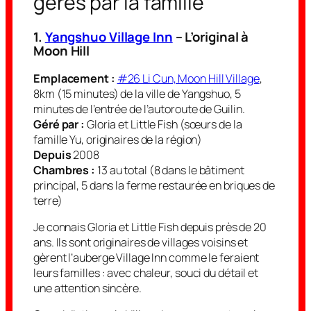
gérés par la famille
1.
Yangshuo Village Inn
– L’original
à
Moon Hill
Emplacement :
#26 Li Cun, Moon Hill Village
,
8km (15 minutes) de la ville de Yangshuo, 5
minutes de l’entrée de l’autoroute de Guilin.
Géré par :
Gloria et Little Fish (sœurs de la
famille Yu, originaires de la région)
Depuis
2008
Chambres :
13 au total (8 dans le bâtiment
principal, 5 dans la ferme restaurée en briques de
terre)
Je connais Gloria et Little Fish depuis près de 20
ans. Ils sont originaires de villages voisins et
gèrent l’auberge Village Inn comme le feraient
leurs familles : avec chaleur, souci du détail et
une attention sincère.