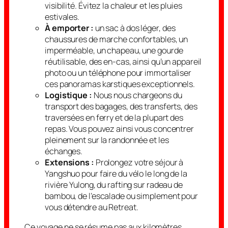
visibilité. Évitez la chaleur et les pluies
estivales.
À emporter :
un sac à dos léger, des
chaussures de marche confortables, un
imperméable, un chapeau, une gourde
réutilisable, des en-cas, ainsi qu’un appareil
photo ou un téléphone pour immortaliser
ces panoramas karstiques exceptionnels.
Logistique :
Nous nous chargeons du
transport des bagages, des transferts, des
traversées en ferry et de la plupart des
repas. Vous pouvez ainsi vous concentrer
pleinement sur la randonnée et les
échanges.
Extensions :
Prolongez votre séjour à
Yangshuo pour faire du vélo le long de la
rivière Yulong, du rafting sur radeau de
bambou, de l’escalade ou simplement pour
vous détendre au Retreat.
Ce voyage ne se résume pas aux kilomètres