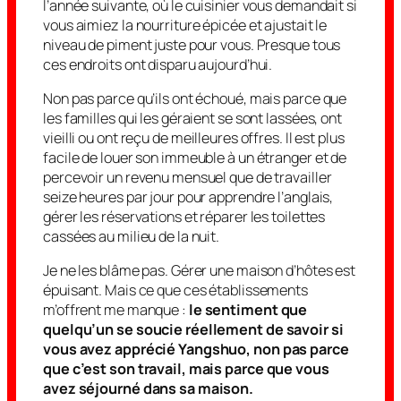
l’année suivante, où le cuisinier vous demandait si
vous aimiez la nourriture épicée et ajustait le
niveau de piment juste pour vous. Presque tous
ces endroits ont disparu aujourd’hui.
Non pas parce qu’ils ont échoué, mais parce que
les familles qui les géraient se sont lassées, ont
vieilli ou ont reçu de meilleures offres. Il est plus
facile de louer son immeuble à un étranger et de
percevoir un revenu mensuel que de travailler
seize heures par jour pour apprendre l’anglais,
gérer les réservations et réparer les toilettes
cassées au milieu de la nuit.
Je ne les blâme pas. Gérer une maison d’hôtes est
épuisant. Mais ce que ces établissements
m’offrent me manque :
le sentiment que
quelqu’un se soucie réellement de savoir si
vous avez apprécié Yangshuo, non pas parce
que c’est son travail, mais parce que vous
avez séjourné dans sa maison.