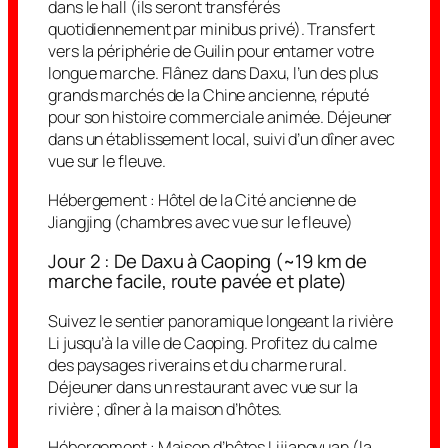
dans le hall (ils seront transférés
quotidiennement par minibus privé). Transfert
vers la périphérie de Guilin pour entamer votre
longue marche. Flânez dans Daxu, l’un des plus
grands marchés de la Chine ancienne, réputé
pour son histoire commerciale animée. Déjeuner
dans un établissement local, suivi d’un dîner avec
vue sur le fleuve.
Hébergement :
Hôtel de la Cité ancienne de
Jiangjing (chambres avec vue sur le fleuve)
Jour 2 : De Daxu à Caoping (~19 km de
marche facile, route pavée et plate)
Suivez le sentier panoramique longeant la rivière
Li jusqu’à la ville de Caoping. Profitez du calme
des paysages riverains et du charme rural.
Déjeuner dans un restaurant avec vue sur la
rivière ; dîner à la maison d’hôtes.
Hébergement :
Maison d’hôtes Lijiangyuan (la