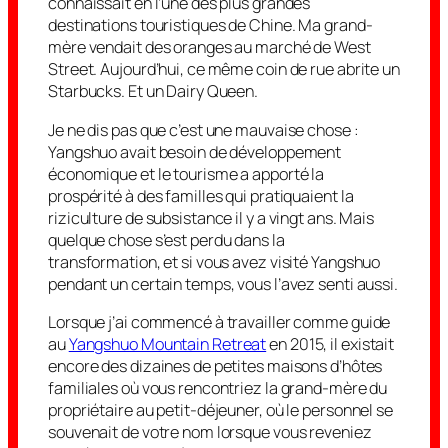
connaissait en l’une des plus grandes
destinations touristiques de Chine. Ma grand-
mère vendait des oranges au marché de West
Street. Aujourd’hui, ce même coin de rue abrite un
Starbucks. Et un Dairy Queen.
Je ne dis pas que c’est une mauvaise chose :
Yangshuo avait besoin de développement
économique et le tourisme a apporté la
prospérité à des familles qui pratiquaient la
riziculture de subsistance il y a vingt ans. Mais
quelque chose s’est perdu dans la
transformation, et si vous avez visité Yangshuo
pendant un certain temps, vous l’avez senti aussi.
Lorsque j’ai commencé à travailler comme guide
au
Yangshuo Mountain Retreat
en 2015, il existait
encore des dizaines de petites maisons d’hôtes
familiales où vous rencontriez la grand-mère du
propriétaire au petit-déjeuner, où le personnel se
souvenait de votre nom lorsque vous reveniez