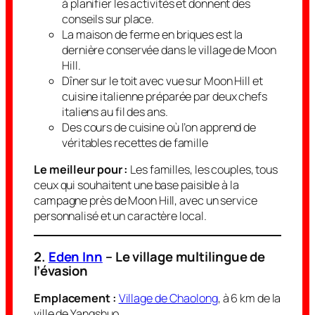
à planifier les activités et donnent des
conseils sur place.
La maison de ferme en briques est la
dernière conservée dans le village de Moon
Hill.
Dîner sur le toit avec vue sur Moon Hill et
cuisine italienne préparée par deux chefs
italiens au fil des ans.
Des cours de cuisine où l’on apprend de
véritables recettes de famille
Le meilleur pour :
Les familles, les couples, tous
ceux qui souhaitent une base paisible à la
campagne près de Moon Hill, avec un service
personnalisé et un caractère local.
2.
Eden Inn
– Le village multilingue de
l’évasion
Emplacement :
Village de Chaolong
, à 6 km de la
ville de Yangshuo