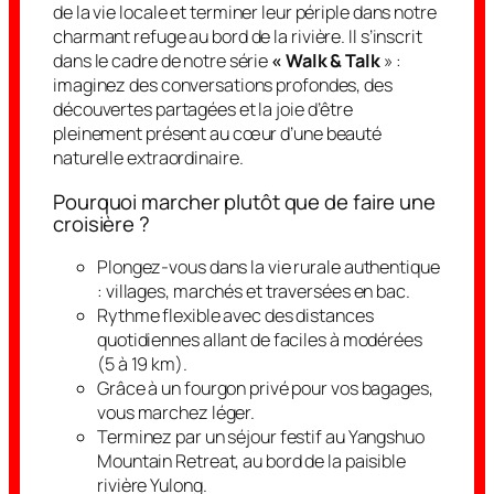
de la vie locale et terminer leur périple dans notre
charmant refuge au bord de la rivière. Il s’inscrit
dans le cadre de notre série
« Walk & Talk
» :
imaginez des conversations profondes, des
découvertes partagées et la joie d’être
pleinement présent au cœur d’une beauté
naturelle extraordinaire.
Pourquoi marcher plutôt que de faire une
croisière ?
Plongez-vous dans la vie rurale authentique
: villages, marchés et traversées en bac.
Rythme flexible avec des distances
quotidiennes allant de faciles à modérées
(5 à 19 km).
Grâce à un fourgon privé pour vos bagages,
vous marchez léger.
Terminez par un séjour festif au Yangshuo
Mountain Retreat, au bord de la paisible
rivière Yulong.