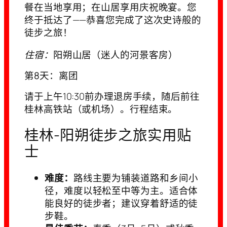
餐在当地享用；在山居享用庆祝晚宴。您
终于抵达了——恭喜您完成了这次史诗般的
徒步之旅！
住宿：
阳朔山居（迷人的河景客房）
第8天：离团
请于上午10:30前办理退房手续，随后前往
桂林高铁站（或机场）。行程结束。
桂林-阳朔徒步之旅实用贴
士
难度：
路线主要为铺装道路和乡间小
径，难度以轻松至中等为主。适合体
能良好的徒步者；建议穿着舒适的徒
步鞋。