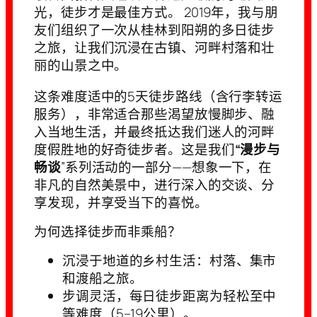
光，徒步才是最佳方式。 2019年，我与朋
友们组织了一次从桂林到阳朔的多日徒步
之旅，让我们沉浸在古镇、河畔村落和壮
丽的山景之中。
这条难度适中的5天徒步路线（含行李转运
服务），非常适合那些渴望放慢脚步、融
入当地生活，并最终抵达我们迷人的河畔
度假胜地的好奇徒步者。这是我们
“漫步与
畅谈
”系列活动的一部分——想象一下，在
非凡的自然美景中，进行深入的交谈、分
享发现，并享受当下的喜悦。
为何选择徒步而非乘船？
沉浸于地道的乡村生活：村落、集市
和渡船之旅。
步调灵活，每日徒步距离为轻松至中
等难度（5–19公里）。