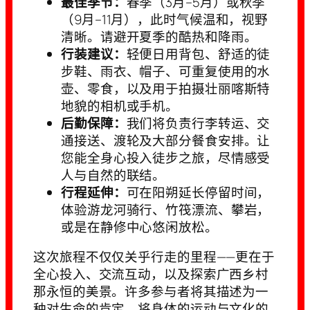
最佳季节：
春季（3月–5月）或秋季
（9月–11月），此时气候温和，视野
清晰。请避开夏季的酷热和降雨。
行装建议：
轻便日用背包、舒适的徒
步鞋、雨衣、帽子、可重复使用的水
壶、零食，以及用于拍摄壮丽喀斯特
地貌的相机或手机。
后勤保障：
我们将负责行李转运、交
通接送、渡轮及大部分餐食安排。让
您能全身心投入徒步之旅，尽情感受
人与自然的联结。
行程延伸：
可在阳朔延长停留时间，
体验游龙河骑行、竹筏漂流、攀岩，
或是在静修中心悠闲放松。
这次旅程不仅仅关乎行走的里程——更在于
全心投入、交流互动，以及探索广西乡村
那永恒的美景。许多参与者将其描述为一
种对生命的肯定，将身体的运动与文化的