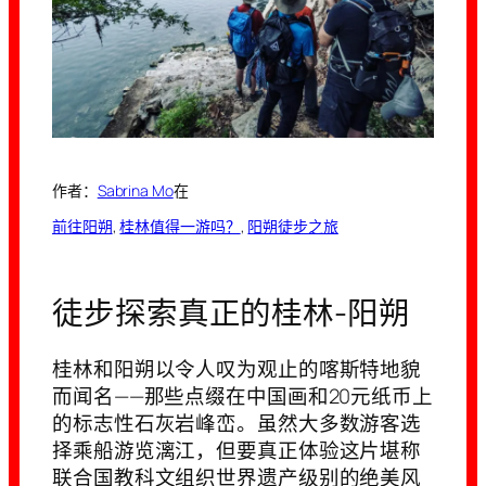
作者：
Sabrina Mo
在
前往阳朔
, 
桂林值得一游吗？
, 
阳朔徒步之旅
徒步探索真正的桂林-阳朔
桂林和阳朔以令人叹为观止的喀斯特地貌
而闻名——那些点缀在中国画和20元纸币上
的标志性石灰岩峰峦。虽然大多数游客选
择乘船游览漓江，但要真正体验这片堪称
联合国教科文组织世界遗产级别的绝美风