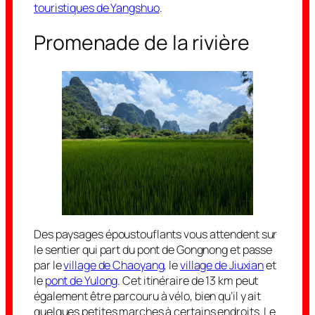
touristiques de Yangshuo
.
Promenade de la rivière
Des paysages époustouflants vous attendent sur
le sentier qui part du pont de Gongnong et passe
par le
village de Chaoyang
, le
village de Jiuxian
et
le
pont de Yulong
. Cet itinéraire de 13 km peut
également être parcouru à vélo, bien qu’il y ait
quelques petites marches à certains endroits. Le