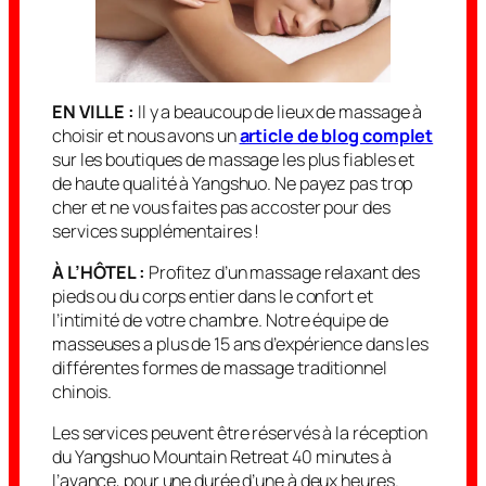
EN VILLE :
Il y a beaucoup de lieux de massage à
choisir et nous avons un
article de blog complet
sur les boutiques de massage les plus fiables et
de haute qualité à Yangshuo. Ne payez pas trop
cher et ne vous faites pas accoster pour des
services supplémentaires !
À L’HÔTEL :
Profitez d’un massage relaxant des
pieds ou du corps entier dans le confort et
l’intimité de votre chambre. Notre équipe de
masseuses a plus de 15 ans d’expérience dans les
différentes formes de massage traditionnel
chinois.
Les services peuvent être réservés à la réception
du Yangshuo Mountain Retreat 40 minutes à
l’avance, pour une durée d’une à deux heures.