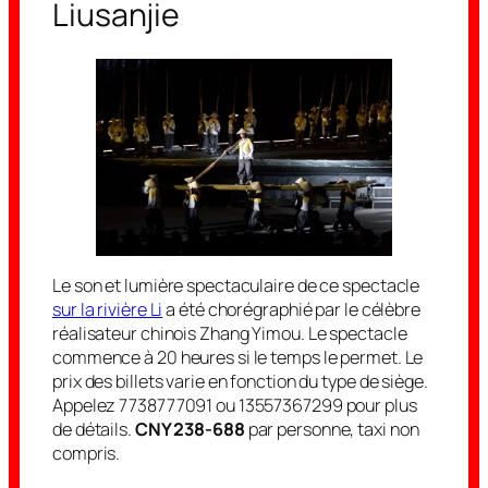
Liusanjie
Le son et lumière spectaculaire de ce spectacle
sur la rivière Li
a été chorégraphié par le célèbre
réalisateur chinois Zhang Yimou. Le spectacle
commence à 20 heures si le temps le permet. Le
prix des billets varie en fonction du type de siège.
Appelez 7738777091 ou 13557367299 pour plus
de détails.
CNY 238-688
par personne, taxi non
compris.