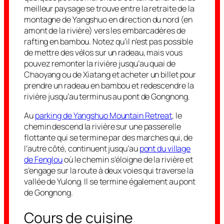
meilleur paysage se trouve entre la retraite de la
montagne de Yangshuo en direction du nord (en
amont de la rivière) vers les embarcadères de
rafting en bambou. Notez qu’il n’est pas possible
de mettre des vélos sur un radeau, mais vous
pouvez remonter la rivière jusqu’au quai de
Chaoyang ou de Xiatang et acheter un billet pour
prendre un radeau en bambou et redescendre la
rivière jusqu’au terminus au pont de Gongnong.
Au
parking de Yangshuo Mountain Retreat
, le
chemin descend la rivière sur une passerelle
flottante qui se termine par des marches qui, de
l’autre côté, continuent jusqu’au
pont du village
de Fenglou
où le chemin s’éloigne de la rivière et
s’engage sur la route à deux voies qui traverse la
vallée de Yulong. Il se termine également au pont
de Gongnong.
Cours de cuisine