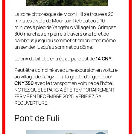
La zone pittoresque de Moon Hill se trouve à 20
minutes à vélo de Mountain Retreat ou à 10
minutes à pied de Yangshuo Village Inn. Grimpez
800 marches en pierre à travers une forêt de
bambous jusqu’au sommet et empruntez même
un sentier jusqu’au sommet du dôme.
Le prix du billet d’entrée au parc est de
14 CNY
.
Peut être combiné avec une excursion en voiture
au village de Langzi et à la grotte d’argent pour
CNY 350
avec le transport en voiture de l’hôtel.
NOTEZ QUE LE PARC A ÉTÉ TEMPORAIREMENT
FERMÉ EN DÉCEMBRE 2025, VÉRIFIEZ SA
RÉOUVERTURE.
Pont de Fuli