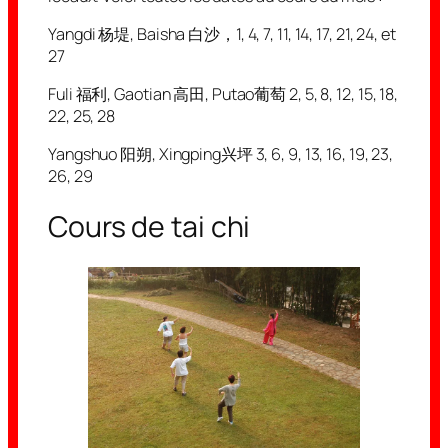
Yangdi 杨堤, Baisha 白沙，1, 4, 7, 11, 14, 17, 21, 24, et
27
Fuli 福利, Gaotian 高田, Putao葡萄 2, 5, 8, 12, 15, 18,
22, 25, 28
Yangshuo 阳朔, Xingping兴坪 3, 6, 9, 13, 16, 19, 23,
26, 29
Cours de tai chi