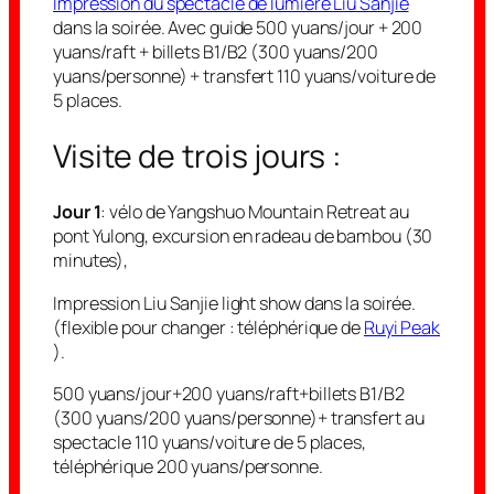
Impression du spectacle de lumière Liu Sanjie
dans la soirée. Avec guide 500 yuans/jour + 200
yuans/raft + billets B1/B2 (300 yuans/200
yuans/personne) + transfert 110 yuans/voiture de
5 places.
Visite de trois jours :
Jour 1
: vélo de Yangshuo Mountain Retreat au
pont Yulong, excursion en radeau de bambou (30
minutes),
Impression Liu Sanjie light show dans la soirée.
(flexible pour changer : téléphérique de
Ruyi Peak
).
500 yuans/jour+200 yuans/raft+billets B1/B2
(300 yuans/200 yuans/personne)+ transfert au
spectacle 110 yuans/voiture de 5 places,
téléphérique 200 yuans/personne.