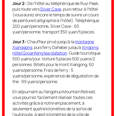
Jour 2 :
De l’hôtel au téléphérique de Ruyi Peak,
puis route vers
Silver Cave
, puis retour à l’hôtel
(vous aurez encore le temps de suivre un cours
de peinture/calligraphie à l’hôtel). Téléphérique
200 yuan/personne, Silver Cave : 65
yuan/personne, transport 350 yuan/5 places.
Jour 3 :
Chauffeur privé jusqu’à la
montagne
Xianggong
, puis ferry Dahebei jusqu’à
Xingping
,
hôtel Qixianfeng tea platation
. Guide touristique
500 yuans/jour. Voiture 5 places 500 yuans/2
personnes. Billets pour le mont Xiangong, 60
yuans/personne. Frais de ferry : 5
yuans/personne, expérience de dégustation de
thé : 99 yuans/personne.
En séjournant au Yangshuo Mountain Retreat,
vous pourrez facilement réaliser toutes ces
activités grâce à notre emplacement, à
seulement quatre kilomètres de la sortie de
l’autoroute, à sept kilomètres de la ville de